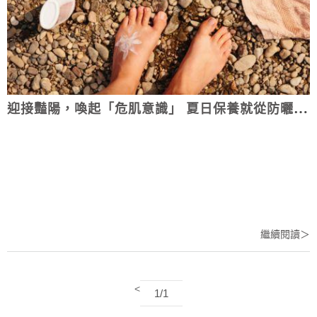
迎接豔陽，喚起「危肌意識」 夏日保養就從防曬開始
繼續閱讀＞
<
1/1