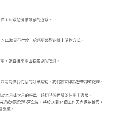
單信函及錯過優惠訊息的遺憾。
7-11取貨不付款，給您更輕鬆的線上購物方式。
訂單，請直接來電由客服協助取消。
聯絡，並請提供我們您的訂單編號，我們將立即為您查詢並處理。
列於本月或次月的帳單，確切時間再請洽信用卡客服。
供退款帳號資料齊全後，將於10到14個工作天內退款給您。
會退還。