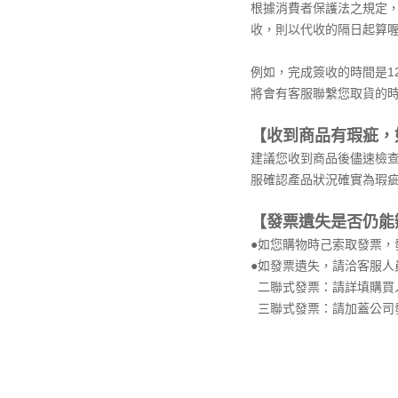
根據消費者保護法之規定
收，則以代收的隔日起算
例如，完成簽收的時間是12
將會有客服聯繫您取貨的
【收到商品有瑕疵，
建議您收到商品後儘速檢查
服確認產品狀況確實為瑕
【發票遺失是否仍能
●
如您購物時己索取發票，
●
如發票遺失，請洽客服人
二聯式發票：請詳填購買
三聯式發票：請加蓋公司