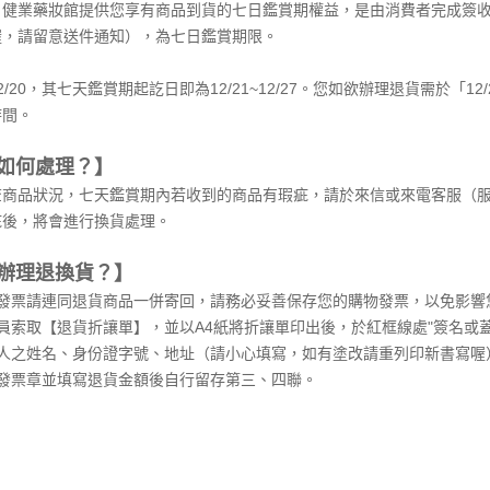
，健業藥妝館提供您享有商品到貨的七日鑑賞期權益，是由消費者完成簽收
喔，請留意送件通知），為七日鑑賞期限。
/20，其七天鑑賞期起訖日即為12/21~12/27。您如欲辦理退貨需於「
時間。
如何處理？】
商品狀況，七天鑑賞期內若收到的商品有瑕疵，請於來信或來電客服（服務時間
疵後，將會進行換貨處理。
辦理退換貨？】
發票請連同退貨商品一併寄回，請務必妥善保存您的購物發票，以免影
員索取【退貨折讓單】，並以A4紙將折讓單印出後，於紅框線處"簽名或
人之姓名、身份證字號、地址（請小心填寫，如有塗改請重列印新書寫喔
發票章並填寫退貨金額後自行留存第三、四聯。