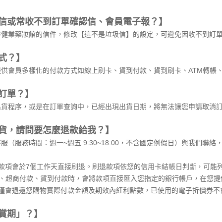
信或常收不到訂單確認信、會員電子報？】
尋健業藥妝館的信件，修改【這不是垃圾信】的設定，可避免因收不到訂
式？】
供會員多樣化的付款方式如線上刷卡、貨到付款、貨到刷卡、ATM轉帳、
訂單？】
出貨程序，或是在訂單查詢中，已經出現出貨日期，將無法讓您申請取消
貨，請問要怎麼退款給我？】
服（服務時間：週一~週五 9:30~18:00，不含國定例假日）與我們
款項會於7個工作天直接刷退。刷退款項依您的信用卡結帳日判斷，可能
帳、超商付款、貨到付款時，會將款項直接匯入您指定的銀行帳戶，在您提
僅會退還您購物實際付款金額及期效內紅利點數，已使用的電子折價券不
賞期」？】