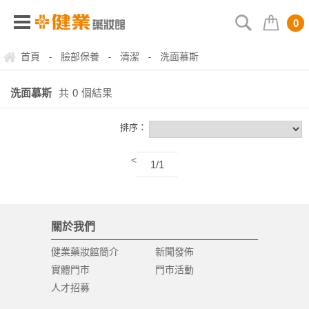
0
首頁
臉部保養
清潔
洗面慕斯
-
-
-
洗面慕斯
共
0
個結果
排序：
<
1/1
關於我們
健業藥妝館簡介
新聞發佈
實體門市
門市活動
人才招募