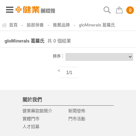
0
首頁
臉部保養
推薦品牌
gloMinerals 葛羅氏
-
-
-
gloMinerals 葛羅氏
共
0
個結果
排序：
<
1/1
關於我們
健業藥妝館簡介
新聞發佈
實體門市
門市活動
人才招募